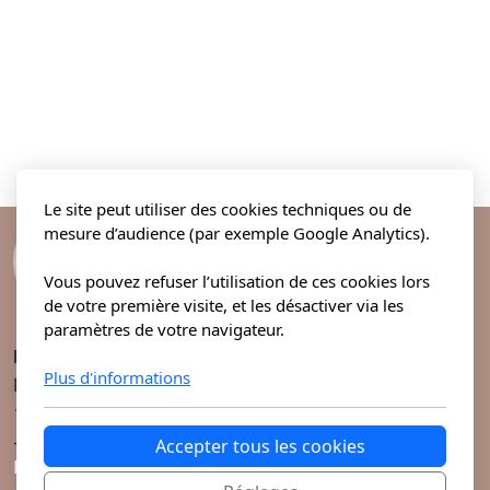
Le site peut utiliser des cookies techniques ou de
mesure d’audience (par exemple Google Analytics).
Vous pouvez refuser l’utilisation de ces cookies lors
de votre première visite, et les désactiver via les
paramètres de votre navigateur.
MH Ostéopathe
Plus d'informations
Route des Renards 48
1882 Gryon
+41 78 268 95 05
Accepter tous les cookies
Menu principal